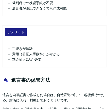
裁判所での検認手続が不要
遺言者が筆記できなくても作成可能
デメリット
手続きが煩雑
費用（公証人手数料）がかかる
立会証人2人が必要
遺言書の保管方法
遺言を自筆証書で作成した場合は、偽造変造の防止・秘密保持のた
め、封筒に入れ、封緘しておくとよいです。
封筒の表には「遺言書在中」と記載し、裏には「開封厳禁」、「こ