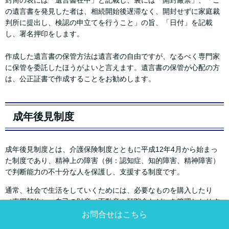
の遺言書を発見した者は、相続開始後遅滞なく、開封せずに家庭裁
判所に提出し、検認の申立てを行うこと」の旨、「日付」を記載
し、署名押印をします。
作成した遺言書の保管方法は遺言者の自由ですが、なるべく専門家
に保管を委託したほうがよいと言えます。遺言書の保管が心配の方
は、公正証書で作成することをお勧めします。
成年後見制度
成年後見制度とは、介護保険制度とともに平成12年4月から始まっ
た制度であり、精神上の障害（例：認知症、知的障害、精神障害）
で判断能力の不十分な人を保護し、支援する制度です。
通常、社会で生活をしていくためには、必要なものを購入したり
（売買契約）、自己の財産（不動産や預貯金など）を管理したりす
ることが求められますが、十分な判断能力が備わっていなければ、
お問合せはこちら
不利益を被るおそれがあります。また、介護施設に入所するために