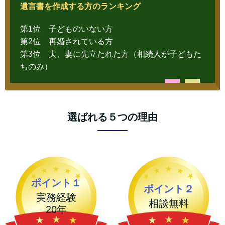
遺言書を作成する方のランキング
第1位 子どものいない方
第2位 再婚されている方
第3位 夫、妻に先立たれた方（相続人が子どもた
ちのみ）
選ばれる５つの理由
ポイント１
ポイント２
実務経験
相談無料
20年